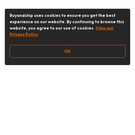
Buyandship uses cookies to ensure you get the best
experience on our website. By continuing to browse this
website, you agree to our use of cookies.
View our
Privacy Policy
OK
Follow Us
Buy&Ship Malaysia
buyandship.en