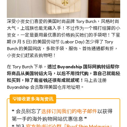
深受小资女们喜爱的美国时尚品牌 Tory Burch，风格时尚
大气，上班族也能无痛入手！不过作为一个精打细算的小
资女，一定是要用最优惠的价格购买她们的手袋吧！下星
期 (9 月 5 日) 的美国劳动节 (Labor Day) 怎少得了 Tory
Burch 的美国网店，多款手袋、服饰、首饰通通都有折，
小资女们赶紧去购物吧！
在 Tory Burch 下单，
透过 Buyandship 国际网购转运帮你
将商品从美国转运大马，以后不用找代购，靠自己就能轻
松买到，除了能省钱还很有成就感呢！
马上去注册
Buyandship 会员取得美国仓库地址吧。
💡接收更多海淘资讯
❝ 会员别忘了
选择订阅我们的电子邮件
以获得
第一手的海外购物网站优惠信息 ❞
❝ 加入
官方脸书讨论群「Buy&Ship Malaysia」