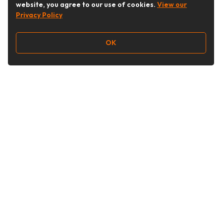
website, you agree to our use of cookies.
View our
Privacy Policy
OK
Follow Us
Buy&Ship Malaysia
buyandship.en
About Buy&Ship
Shipping Supports