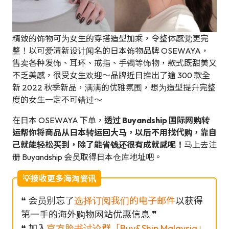
精致的饰物可为女生的穿搭造型加乘，令整体感觉更完
整！以可爱清新设计闻名的日本饰物品牌 OSEWAYA，
售卖各种发饰、耳环、戒指、手镯等饰物，款式既甜美又
不乏美感，很受女生欢迎～品牌近日推出了逾 300 款全
新 2022 秋季新品，满满的优雅氛围，想为造型提升完整
度的女生一定不可错过～
在日本 OSEWAYA 下单，
透过 Buyandship 国际网购转
运帮你将商品从日本转运回大马，以后不用找代购，靠自
己就能轻松买到，除了能省钱还很有成就感呢！
马上去注
册 Buyandship 会员取得日本仓库地址吧。
💡接收更多海淘资讯
❝ 会员别忘了
选择订阅我们的电子邮件
以获得
第一手的海外购物网站优惠信息 ❞
❝ 加入
官方脸书讨论群「Buy&Ship Malaysia」