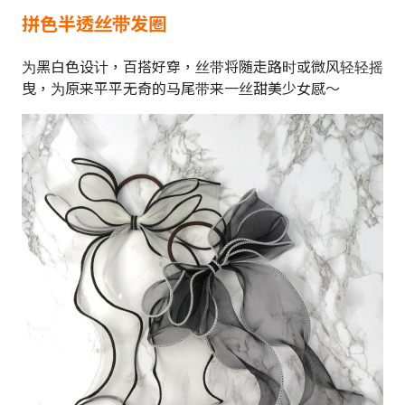
拼色半透丝带发圈
为黑白色设计，百搭好穿，丝带将随走路时或微风轻轻摇
曳，为原来平平无奇的马尾带来一丝甜美少女感～