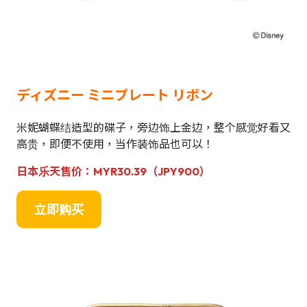
ディズニー ミニプレート リボン
米妮蝴蝶结造型的碟子，旁边饰上金边，整个感觉好看又
高贵，即便不使用，当作装饰品也可以！
日本乐天售价：MYR30.39（JPY900）
立即购买