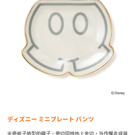
ディズニー ミニプレート パンツ
米奇裤子造型的碟子，旁边同样饰上金边，当作餐盘或装