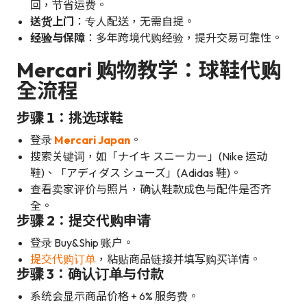
回，节省运费。
送货上门
：专人配送，无需自提。
经验与保障
：多年跨境代购经验，提升交易可靠性。
Mercari 购物教学：球鞋代购
全流程
步骤 1：挑选球鞋
登录
Mercari Japan
。
搜索关键词，如「ナイキ スニーカー」(Nike 运动
鞋)、「アディダス シューズ」(Adidas 鞋)。
查看卖家评价与照片，确认鞋款成色与配件是否齐
全。
步骤 2：提交代购申请
登录 Buy&Ship 账户。
提交代购订单
，粘贴商品链接并填写购买详情。
步骤 3：确认订单与付款
系统会显示商品价格 + 6% 服务费。