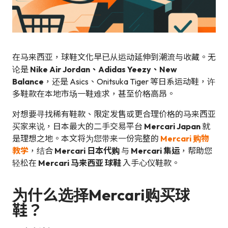
在马来西亚，球鞋文化早已从运动延伸到潮流与收藏。无
论是
Nike Air Jordan、Adidas Yeezy、New
Balance
，还是 Asics、Onitsuka Tiger 等日系运动鞋，许
多鞋款在本地市场一鞋难求，甚至价格高昂。
对想要寻找稀有鞋款、限定发售或更合理价格的马来西亚
买家来说，日本最大的二手交易平台
Mercari Japan
就
是理想之地。本文将为您带来一份完整的
Mercari 购物
教学
，结合
Mercari 日本代购
与
Mercari 集运
，帮助您
轻松在
Mercari 马来西亚 球鞋
入手心仪鞋款。
为什么选择Mercari购买球
鞋？