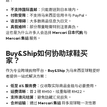
不支持国际直邮
：只能寄送到日本境内。
付款受限
：不支持马来西亚信用卡与 PayPal。
语言障碍
：大多数商品信息为日文。
真假难辨
：部分限量鞋需特别注意真伪。
这也是为什么许多人会选择
Mercari 日本代购
与
Mercari 集运
服务。
Buy&Ship如何协助球鞋买
家？
作为专业跨境购物平台，
Buy&Ship
为马来西亚球鞋爱好
者提供一站式解决方案：
低至 6% 服务费
：仅收取实际商品金额与必要费用。
运费清晰
：首 2 磅 RM50，续重每磅 RM22。
支持澳元结算
：避免隐藏汇兑损失。
合并运输
：通过
Mercari 集运
将多双球鞋一次性寄