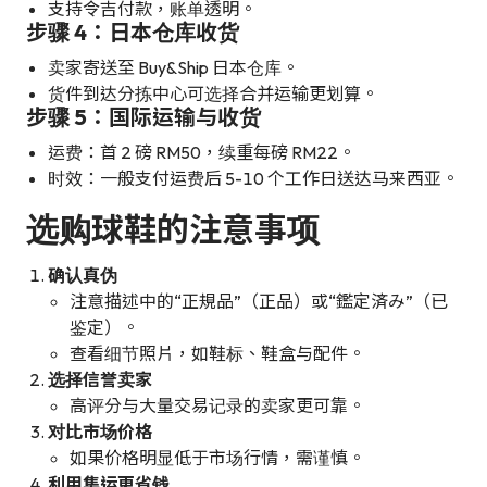
支持令吉付款，账单透明。
步骤 4：日本仓库收货
卖家寄送至 Buy&Ship 日本仓库。
货件到达分拣中心可选择合并运输更划算。
步骤 5：国际运输与收货
运费：首 2 磅 RM50，续重每磅 RM22。
时效：一般支付运费后 5-10 个工作日送达马来西亚。
选购球鞋的注意事项
确认真伪
注意描述中的“正規品”（正品）或“鑑定済み”（已
鉴定）。
查看细节照片，如鞋标、鞋盒与配件。
选择信誉卖家
高评分与大量交易记录的卖家更可靠。
对比市场价格
如果价格明显低于市场行情，需谨慎。
利用集运更省钱