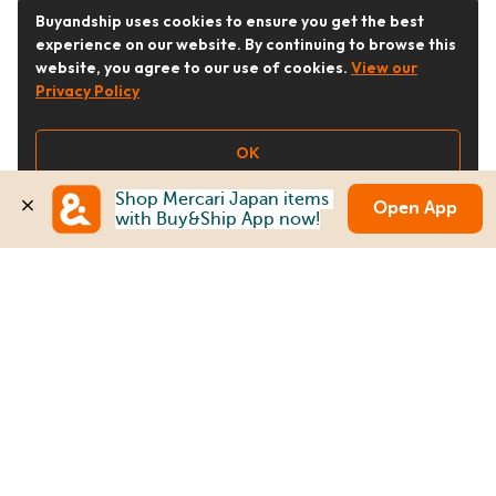
Buyandship uses cookies to ensure you get the best
experience on our website. By continuing to browse this
website, you agree to our use of cookies.
View our
Privacy Policy
OK
Shop Mercari Japan items 
Open App
with Buy&Ship App now!
Follow Us
Buy&Ship Malaysia
buyandship.en