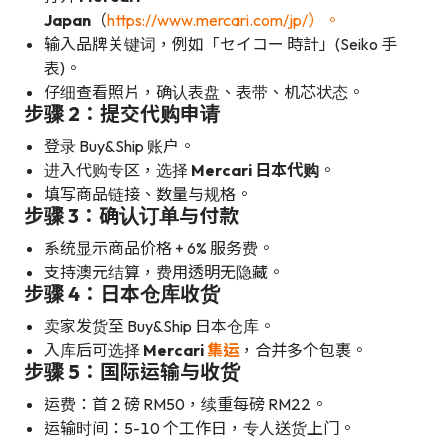
Japan
（
https://www.mercari.com/jp/）。
输入品牌关键词，例如「セイコー 時計」(Seiko 手
表)。
仔细查看照片，确认表盘、表带、机芯状态。
步骤 2：提交代购申请
登录 Buy&Ship 账户。
进入代购专区，选择
Mercari 日本代购
。
填写商品链接、数量与规格。
步骤 3：确认订单与付款
系统显示商品价格 + 6% 服务费。
支持澳元结算，费用透明无隐藏。
步骤 4：日本仓库收货
卖家发货至 Buy&Ship 日本仓库。
入库后可选择
Mercari
集运
，合并多个包裹。
步骤 5：国际运输与收货
运费：首 2 磅 RM50，续重每磅 RM22。
运输时间：5-10 个工作日，专人送货上门。